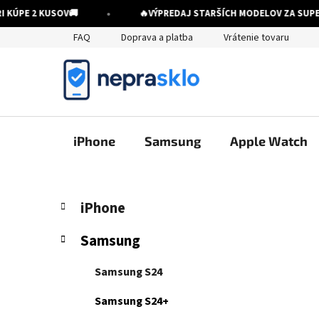
•
ÚPE 2 KUSOV
🚚
🔥
VÝPREDAJ STARŠÍCH MODELOV ZA SUPER 
Prejsť
FAQ
Doprava a platba
Vrátenie tovaru
na
obsah
iPhone
Samsung
Apple Watch
B
K
Preskočiť
iPhone
a
kategórie
o
t
č
Samsung
e
n
g
ý
Samsung S24
ó
p
r
Samsung S24+
i
a