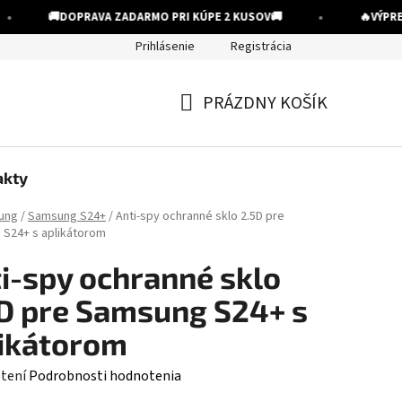
•
🚚
DOPRAVA ZADARMO PRI KÚPE 2 KUSOV
🚚
🔥
VÝPREDA
Prihlásenie
Registrácia
PRÁZDNY KOŠÍK
NÁKUPNÝ
KOŠÍK
akty
ung
/
Samsung S24+
/
Anti-spy ochranné sklo 2.5D pre
S24+ s aplikátorom
i-spy ochranné sklo
D pre Samsung S24+ s
ikátorom
rné
tení
Podrobnosti hodnotenia
enie