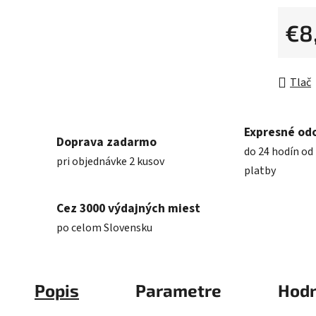
€8
Jednot
Tlač
Expresné od
Doprava zadarmo
do 24 hodín od 
pri objednávke 2 kusov
platby
Cez 3000 výdajných miest
po celom Slovensku
Popis
Parametre
Hodn