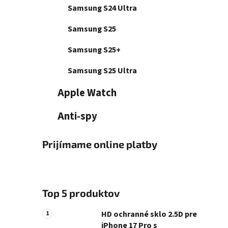
e
n
Samsung S24 Ultra
e
Samsung S25
l
Samsung S25+
Samsung S25 Ultra
Apple Watch
Anti-spy
Prijímame online platby
Top 5 produktov
HD ochranné sklo 2.5D pre
iPhone 17 Pro s