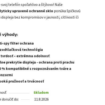
 svoj telefón spoľahlivo a štýlovo! Naše
tu
lyticky upravené ochranné sklo
ponúka špičkovú
displeja bez kompromisov v jasnosti, citlivosti či
é výhody:
iek.
ti-spy filter ochrana
zodtlačková technológia
 tvrdosť – extrémna odolnosť
lne prekrytie displeja - ochrana proti prachu
0 % kompatibilné s rozpoznávaním tváre a
enzormi
soká pružnosť a trvácnosť
nosť
Skladom
doručiť do:
11.8.2026