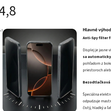
4,8
Priemerné
hodnotenie
Hlavné výhod
5 hodnotení
produktu
e
Anti-Spy filter 
4,8
z
5
Displej je jasne
hviezdičiek.
sa automaticky
pohľadom z boku.
priestoroch ale
Bezodtlačková 
Špeciálna elektr
odpudzuje mastno
čistý, hladký a ľ