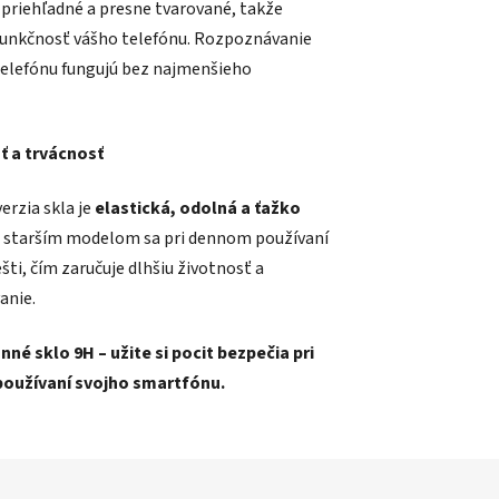
 priehľadné a presne tvarované, takže
funkčnosť vášho telefónu. Rozpoznávanie
telefónu fungujú bez najmenšieho
ť a trvácnosť
erzia skla je
elastická, odolná a ťažko
i starším modelom sa pri dennom používaní
šti, čím zaručuje dlhšiu životnosť a
anie.
né sklo 9H – užite si pocit bezpečia pri
užívaní svojho smartfónu.