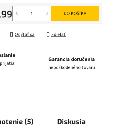
,99
DO KOŠÍKA
ková cena:
Opýtať sa
Zdieľať
oslanie
Garancia doručenia
prijatia
nepoškodeného tovaru
otenie (5)
Diskusia