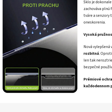
Sklo je dokonale
zachováva plnú 
tváre a senzory 
oneskorenia.
Vysoká pružnos
Nová vylepšená v
rozbitná
. Oprot
len tak neroztrie
bezpečné použív
Prémiové ochran
každodennom po