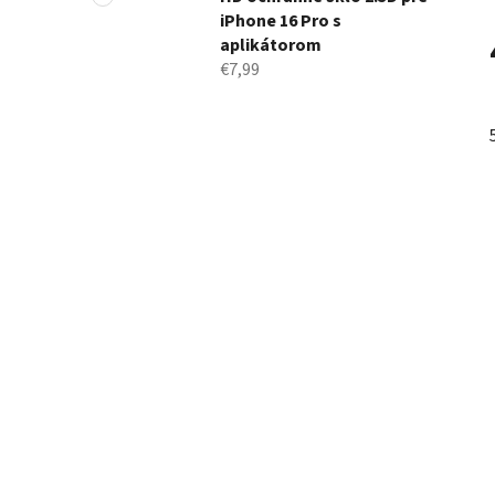
iPhone 16 Pro s
aplikátorom
€7,99
j