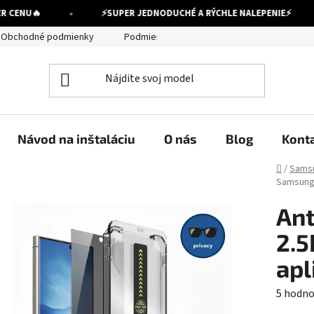
•
•
CENU
🔥
⚡
SUPER JEDNODUCHÉ A RÝCHLE NALEPENIE
⚡
Obchodné podmienky
Podmienky ochrany osobných údajov
Návod na inštaláciu
O nás
Blog
Kont
Domov
/
Sams
Samsung 
Ant
2.5
apl
Prieme
5 hodno
hodnot