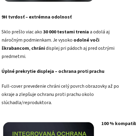
9H tvrdosť – extrémna odolnosť
Sklo prešlo viac ako
30 000 testami trenia
a odolá aj
náročným podmienkam. Je vysoko
odolné voči
škrabancom
,
chráni
displej pri pádoch aj pred ostrými
predmetmi.
Úplné prekrytie displeja – ochrana proti prachu
Full-cover prevedenie chráni celý povrch obrazovky až po
okraje a zlepšuje ochranu proti prachu okolo
slúchadla/reproduktora.
100 % kompatib