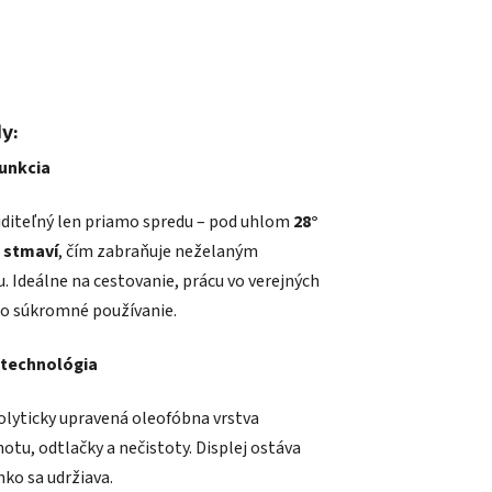
y:
funkcia
 viditeľný len priamo spredu – pod uhlom
28°
 stmaví
, čím zabraňuje neželaným
 Ideálne na cestovanie, prácu vo verejných
bo súkromné používanie.
technológia
olyticky upravená oleofóbna vrstva
tu, odtlačky a nečistoty. Displej ostáva
ahko sa udržiava.