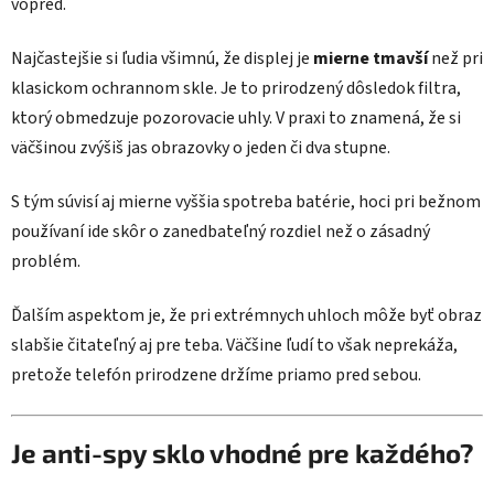
vopred.
Najčastejšie si ľudia všimnú, že displej je
mierne tmavší
než pri
klasickom ochrannom skle. Je to prirodzený dôsledok filtra,
ktorý obmedzuje pozorovacie uhly. V praxi to znamená, že si
väčšinou zvýšiš jas obrazovky o jeden či dva stupne.
S tým súvisí aj mierne vyššia spotreba batérie, hoci pri bežnom
používaní ide skôr o zanedbateľný rozdiel než o zásadný
problém.
Ďalším aspektom je, že pri extrémnych uhloch môže byť obraz
slabšie čitateľný aj pre teba. Väčšine ľudí to však neprekáža,
pretože telefón prirodzene držíme priamo pred sebou.
Je anti-spy sklo vhodné pre každého?