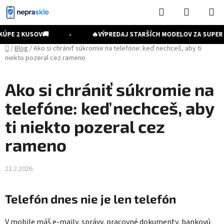
Prejsť
Hľadať
NÁKUP
na
KOŠÍK
obsah
•
ÚPE 2 KUSOV
🚚
🔥
VÝPREDAJ STARŠÍCH MODELOV ZA SUPER 
Domov
/
Blog
/
Ako si chrániť súkromie na telefóne: keď nechceš, aby ti
niekto pozeral cez rameno
Ako si chrániť súkromie na
telefóne: keď nechceš, aby
ti niekto pozeral cez
rameno
21.2.2026
Telefón dnes nie je len telefón
V mobile máš e-maily, správy, pracovné dokumenty, bankovú