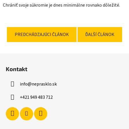
Chrániť svoje súkromie je dnes minimálne rovnako dôležité.
PREDCHÁDZAJÚCI ČLÁNOK
ĎALŠÍ ČLÁNOK
Z
á
Kontakt
p
ä
info
@
neprasklo.sk
t
i
+421 949 483 712
e