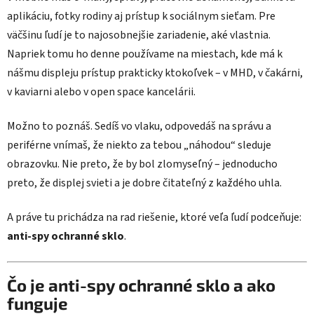
aplikáciu, fotky rodiny aj prístup k sociálnym sieťam. Pre
väčšinu ľudí je to najosobnejšie zariadenie, aké vlastnia.
Napriek tomu ho denne používame na miestach, kde má k
nášmu displeju prístup prakticky ktokoľvek – v MHD, v čakárni,
v kaviarni alebo v open space kancelárii.
Možno to poznáš. Sedíš vo vlaku, odpovedáš na správu a
periférne vnímaš, že niekto za tebou „náhodou“ sleduje
obrazovku. Nie preto, že by bol zlomyseľný – jednoducho
preto, že displej svieti a je dobre čitateľný z každého uhla.
A práve tu prichádza na rad riešenie, ktoré veľa ľudí podceňuje:
anti-spy ochranné sklo
.
Čo je anti-spy ochranné sklo a ako
funguje