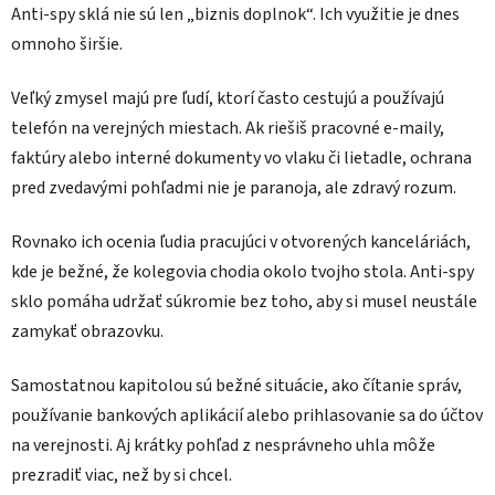
Anti-spy sklá nie sú len „biznis doplnok“. Ich využitie je dnes
omnoho širšie.
Veľký zmysel majú pre ľudí, ktorí často cestujú a používajú
telefón na verejných miestach. Ak riešiš pracovné e-maily,
faktúry alebo interné dokumenty vo vlaku či lietadle, ochrana
pred zvedavými pohľadmi nie je paranoja, ale zdravý rozum.
Rovnako ich ocenia ľudia pracujúci v otvorených kanceláriách,
kde je bežné, že kolegovia chodia okolo tvojho stola. Anti-spy
sklo pomáha udržať súkromie bez toho, aby si musel neustále
zamykať obrazovku.
Samostatnou kapitolou sú bežné situácie, ako čítanie správ,
používanie bankových aplikácií alebo prihlasovanie sa do účtov
na verejnosti. Aj krátky pohľad z nesprávneho uhla môže
prezradiť viac, než by si chcel.