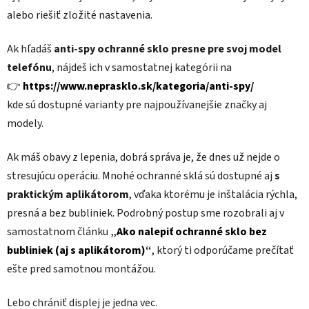
alebo riešiť zložité nastavenia.
Ak hľadáš
anti-spy ochranné sklo presne pre svoj model
telefónu
, nájdeš ich v samostatnej kategórii na
👉
https://www.neprasklo.sk/kategoria/anti-spy/
kde sú dostupné varianty pre najpoužívanejšie značky aj
modely.
Ak máš obavy z lepenia, dobrá správa je, že dnes už nejde o
stresujúcu operáciu. Mnohé ochranné sklá sú dostupné aj
s
praktickým aplikátorom
, vďaka ktorému je inštalácia rýchla,
presná a bez bubliniek. Podrobný postup sme rozobrali aj v
samostatnom článku
„
Ako nalepiť ochranné sklo bez
bubliniek (aj s aplikátorom)
“
, ktorý ti odporúčame prečítať
ešte pred samotnou montážou.
Lebo chrániť displej je jedna vec.