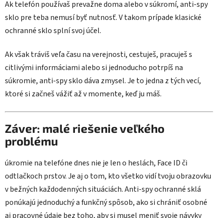
Ak telefón používaš prevažne doma alebo v súkromí, anti-spy
sklo pre teba nemusí byť nutnosť. V takom prípade klasické
ochranné sklo splní svoj účel.
Ak však tráviš veľa času na verejnosti, cestuješ, pracuješ s
citlivými informáciami alebo si jednoducho potrpíš na
súkromie, anti-spy sklo dáva zmysel. Je to jedna z tých vecí,
ktoré si začneš vážiť až v momente, keď ju máš.
Záver: malé riešenie veľkého
problému
úkromie na telefóne dnes nie je len o heslách, Face ID či
odtlačkoch prstov. Je aj o tom, kto všetko vidí tvoju obrazovku
v bežných každodenných situáciách. Anti-spy ochranné sklá
ponúkajú jednoduchý a funkčný spôsob, ako si chrániť osobné
aj pracovné údaje bez toho, aby si musel meniť svoje návyky