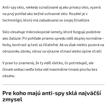
Anti-spy sklo, niekedy označované aj ako privacy sklo, vyzerá
na prvý pohľad ako bežné ochranné sklo. Rozdiel je v
technológii, ktorú má zabudovanú vo svojej štruktúre.
Sklo obsahuje mikroskopické lamely, ktoré fungujú podobne
ako žalúzie. Pri pohľade priamo spredu vidíš displej normálne –
farby, kontrast aj text sú čitateľné. Ak sa však niekto pozerá na
obrazovku zboku, obraz sa výrazne stmaví alebo úplne stratí.
V praxi to znamená, že ty vidíš všetko, čo potrebuješ, ale
človek sediaci vedľa teba vidí maximálne tmavú plochu bez
obsahu.
Pre koho majú anti-spy sklá najväčší
zmysel