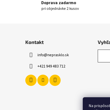
Doprava zadarmo
pri objednávke 2 kusov
Z
á
Kontakt
Vyhľ
p
ä
info
@
neprasklo.sk
t
i
+421 949 483 712
e
Na prispôsob