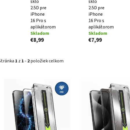
sklo
sklo
2.5D pre
2.5D pre
iPhone
iPhone
16 Pro s
16 Pro s
aplikátorom
aplikátorom
Skladom
Skladom
€8,99
€7,99
Stránka
1
z
1
-
2
položiek celkom
V
ý
p
i
s
p
r