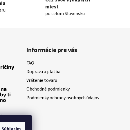
nia
miest
aru
po celom Slovensku
Informácie pre vás
FAQ
ríčiny
Doprava a platba
Vrátenie tovaru
 na
Obchodné podmienky
by ti
Podmienky ochrany osobných údajov
eno
klo
Súhlasím