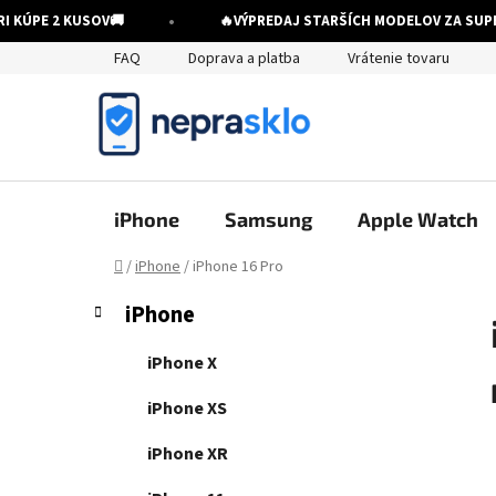
•
KÚPE 2 KUSOV
🚚
🔥
VÝPREDAJ STARŠÍCH MODELOV ZA SUPER
Prejsť
FAQ
Doprava a platba
Vrátenie tovaru
na
obsah
iPhone
Samsung
Apple Watch
Domov
/
iPhone
/
iPhone 16 Pro
B
K
Preskočiť
iPhone
a
kategórie
o
t
č
iPhone X
e
n
g
iPhone XS
ý
ó
p
r
iPhone XR
i
a