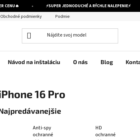
•
 CENU
🔥
⚡
SUPER JEDNODUCHÉ A RÝCHLE NALEPENIE
⚡
Obchodné podmienky
Podmienky ochrany osobných údajov
Návod na inštaláciu
O nás
Blog
Kont
iPhone 16 Pro
Najpredávanejšie
Anti-spy
HD
ochranné
ochranné