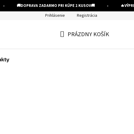
•
•
🚚
DOPRAVA ZADARMO PRI KÚPE 2 KUSOV
🚚
🔥
VÝPRED
Prihlásenie
Registrácia
PRÁZDNY KOŠÍK
NÁKUPNÝ
KOŠÍK
akty