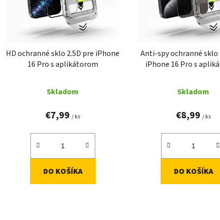
o
d
u
k
t
HD ochranné sklo 2.5D pre iPhone
Anti-spy ochranné sklo 
16 Pro s aplikátorom
iPhone 16 Pro s apli
o
v
Priemerné
Prieme
Skladom
Skladom
hodnotenie
hodnot
produktu
produk
€7,99
€8,99
/ ks
/ ks
je
je
4,7
5,0
z
z
5
5
DO KOŠÍKA
DO KOŠÍKA
hviezdičiek.
hviezdič
O