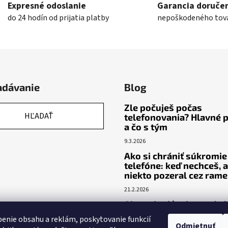
Expresné odoslanie
Garancia doruče
do 24 hodín od prijatia platby
nepoškodeného tov
adávanie
Blog
Zle počuješ počas
HĽADAŤ
telefonovania? Hlavné p
a čo s tým
9.3.2026
Ako si chrániť súkromie
telefóne: keď nechceš, a
niekto pozeral cez ram
21.2.2026
Ako nalepiť ochranné s
bez bubliniek (aj s
enie obsahu a reklám, poskytovanie funkcií
aplikátorom)
Odmietnuť