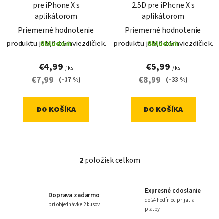
pre iPhone X s
2.5D pre iPhone X s
k
aplikátorom
aplikátorom
t
Priemerné hodnotenie
Priemerné hodnotenie
o
produktu je 5,0 z 5 hviezdičiek.
Skladom
produktu je 5,0 z 5 hviezdičiek.
Skladom
v
€4,99
€5,99
/ ks
/ ks
€7,99
€8,99
(–37 %)
(–33 %)
DO KOŠÍKA
DO KOŠÍKA
2
položiek celkom
O
v
l
Expresné odoslanie
Doprava zadarmo
á
do 24 hodín od prijatia
pri objednávke 2 kusov
d
platby
a