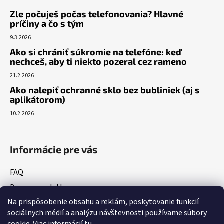
Zle počuješ počas telefonovania? Hlavné
príčiny a čo s tým
9.3.2026
Ako si chrániť súkromie na telefóne: keď
nechceš, aby ti niekto pozeral cez rameno
21.2.2026
Ako nalepiť ochranné sklo bez bubliniek (aj s
aplikátorom)
10.2.2026
Informácie pre vás
FAQ
Doprava a platba
Na prispôsobenie obsahu a reklám, poskytovanie funkcií
Vrátenie tovaru
sociálnych médií a analýzu návštevnosti používame súbory
Obchodné podmienky