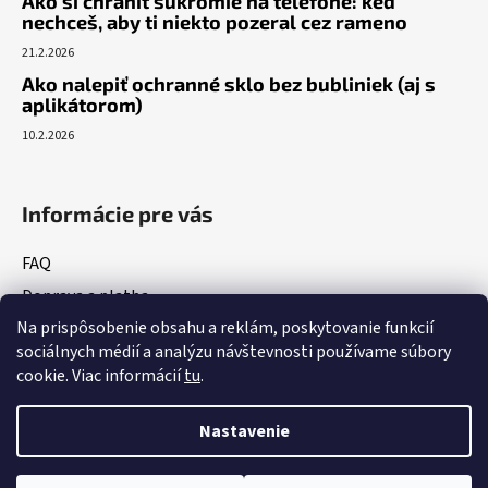
Ako si chrániť súkromie na telefóne: keď
nechceš, aby ti niekto pozeral cez rameno
21.2.2026
Ako nalepiť ochranné sklo bez bubliniek (aj s
aplikátorom)
10.2.2026
Informácie pre vás
FAQ
Doprava a platba
Na prispôsobenie obsahu a reklám, poskytovanie funkcií
Vrátenie tovaru
sociálnych médií a analýzu návštevnosti používame súbory
Obchodné podmienky
cookie. Viac informácií
tu
.
Podmienky ochrany osobných údajov
Nastavenie
Vytvoril Shoptet