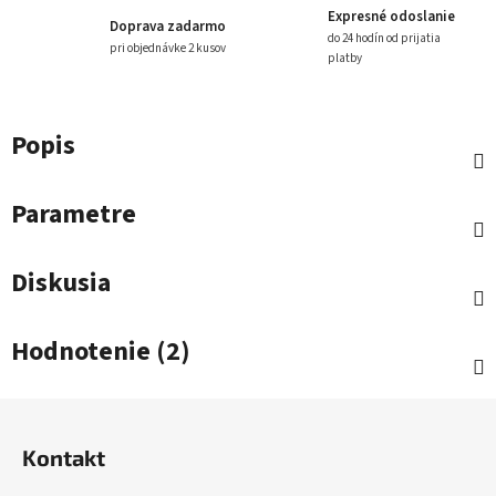
Expresné odoslanie
Doprava zadarmo
do 24 hodín od prijatia
pri objednávke 2 kusov
platby
Popis
Parametre
Diskusia
Hodnotenie (2)
Z
á
Kontakt
p