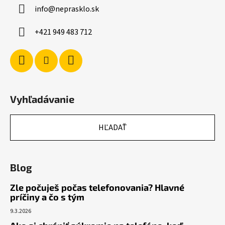
ä
info
@
neprasklo.sk
t
i
+421 949 483 712
e
Vyhľadávanie
HĽADAŤ
Blog
Zle počuješ počas telefonovania? Hlavné
príčiny a čo s tým
9.3.2026