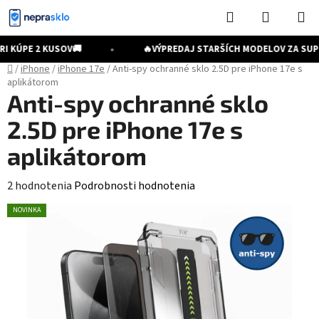
Prejsť
Hľadať
NÁKUP
na
KOŠÍK
obsah
•
I KÚPE 2 KUSOV
🚚
🔥
VÝPREDAJ STARŠÍCH MODELOV ZA SUP
Domov
/
iPhone
/
iPhone 17e
/
Anti-spy ochranné sklo 2.5D pre iPhone 17e s
aplikátorom
Anti-spy ochranné sklo
2.5D pre iPhone 17e s
aplikátorom
Priemerné
2 hodnotenia
Podrobnosti hodnotenia
hodnotenie
NOVINKA
produktu
je
5,0
z
5