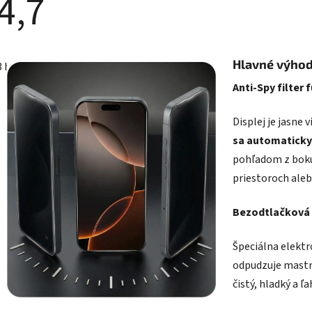
4,7
Priemerné
hodnotenie
Hlavné výhod
3 hodnotenia
produktu
e
Anti-Spy filter 
4,7
z
5
Displej je jasne
hviezdičiek.
sa automaticky
pohľadom z boku.
priestoroch ale
Bezodtlačková 
Špeciálna elektr
odpudzuje mastno
čistý, hladký a ľ