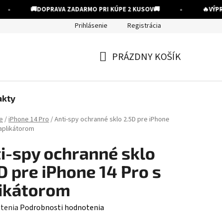
•
•
🚚
DOPRAVA ZADARMO PRI KÚPE 2 KUSOV
🚚
🔥
VÝPRED
Prihlásenie
Registrácia
PRÁZDNY KOŠÍK
NÁKUPNÝ
KOŠÍK
akty
e
/
iPhone 14 Pro
/
Anti-spy ochranné sklo 2.5D pre iPhone
 aplikátorom
i-spy ochranné sklo
D pre iPhone 14 Pro s
ikátorom
rné
tenia
Podrobnosti hodnotenia
enie