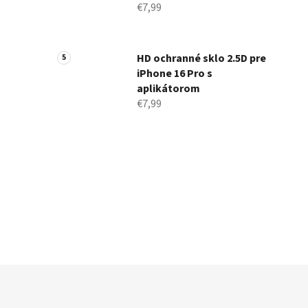
€7,99
HD ochranné sklo 2.5D pre
iPhone 16 Pro s
aplikátorom
€7,99
Z
á