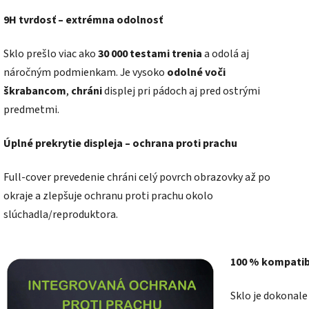
9H tvrdosť – extrémna odolnosť
Sklo prešlo viac ako
30 000 testami trenia
a odolá aj
náročným podmienkam. Je vysoko
odolné voči
škrabancom
,
chráni
displej pri pádoch aj pred ostrými
predmetmi.
Úplné prekrytie displeja – ochrana proti prachu
Full-cover prevedenie chráni celý povrch obrazovky až po
okraje a zlepšuje ochranu proti prachu okolo
slúchadla/reproduktora.
100 % kompatibi
Sklo je dokonale