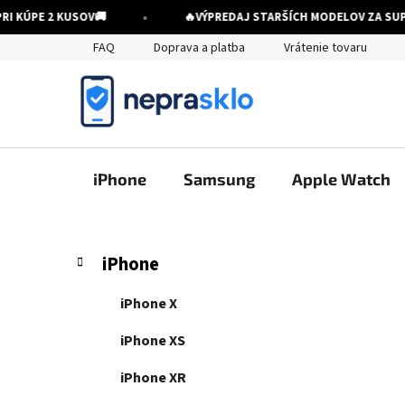
•
KÚPE 2 KUSOV
🚚
🔥
VÝPREDAJ STARŠÍCH MODELOV ZA SUPER
Prejsť
FAQ
Doprava a platba
Vrátenie tovaru
na
obsah
iPhone
Samsung
Apple Watch
B
K
Preskočiť
iPhone
a
kategórie
o
t
č
iPhone X
e
n
g
iPhone XS
ý
ó
p
r
iPhone XR
i
a