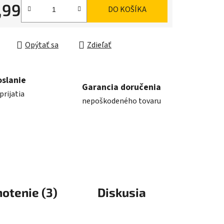
,99
DO KOŠÍKA
ková cena:
Opýtať sa
Zdieľať
oslanie
Garancia doručenia
prijatia
nepoškodeného tovaru
otenie (3)
Diskusia