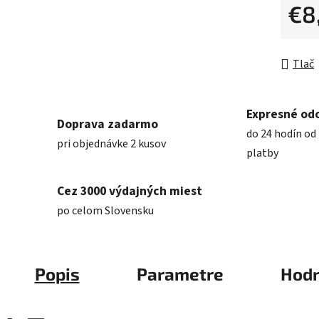
€8
Jednot
Tlač
Expresné od
Doprava zadarmo
do 24 hodín od 
pri objednávke 2 kusov
platby
Cez 3000 výdajných miest
po celom Slovensku
Popis
Parametre
Hodn