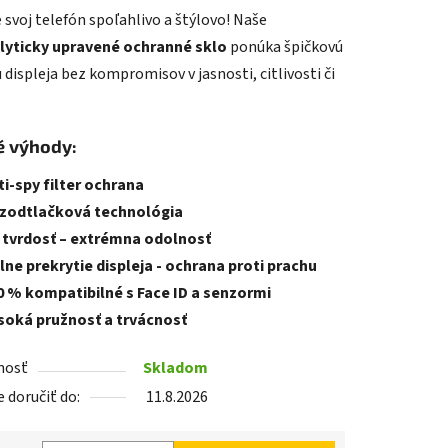
 svoj telefón spoľahlivo a štýlovo! Naše
tu
lyticky upravené ochranné sklo
ponúka špičkovú
displeja bez kompromisov v jasnosti, citlivosti či
é výhody:
iek.
ti-spy filter ochrana
zodtlačková technológia
 tvrdosť – extrémna odolnosť
lne prekrytie displeja - ochrana proti prachu
0 % kompatibilné s Face ID a senzormi
soká pružnosť a trvácnosť
nosť
Skladom
doručiť do:
11.8.2026