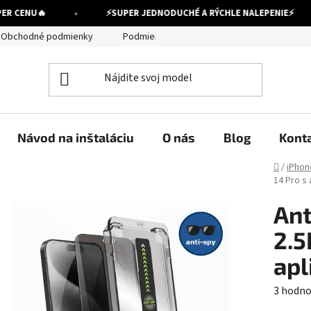
•
 CENU
🔥
⚡
SUPER JEDNODUCHÉ A RÝCHLE NALEPENIE
⚡
Obchodné podmienky
Podmienky ochrany osobných údajov
Návod na inštaláciu
O nás
Blog
Kont
Domov
/
iPhon
14 Pro s
Ant
2.5
apl
Prieme
3 hodno
hodnot