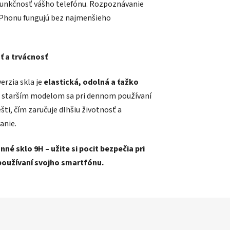
funkčnosť vášho telefónu. Rozpoznávanie
 iPhonu fungujú bez najmenšieho
ť a trvácnosť
erzia skla je
elastická, odolná a ťažko
i starším modelom sa pri dennom používaní
šti, čím zaručuje dlhšiu životnosť a
anie.
né sklo 9H – užite si pocit bezpečia pri
užívaní svojho smartfónu.