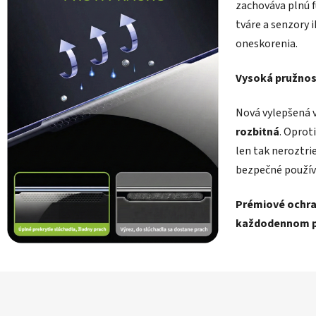
zachováva plnú 
tváre a senzory
oneskorenia.
Vysoká pružnos
Nová vylepšená v
rozbitná
. Oprot
len tak neroztrie
bezpečné použív
Prémiové ochran
každodennom po