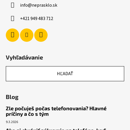
ä
info
@
neprasklo.sk
t
i
+421 949 483 712
e
Vyhľadávanie
HĽADAŤ
Blog
Zle počuješ počas telefonovania? Hlavné
príčiny a čo s tým
9.3.2026