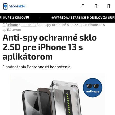
Prejsť
Hľadať
NÁKUP
na
KOŠÍK
obsah
•
 KÚPE 2 KUSOV
🚚
🔥
VÝPREDAJ STARŠÍCH MODELOV ZA SUPE
Domov
/
iPhone
/
iPhone 13
/
Anti-spy ochranné sklo 2.5D pre iPhone 13 s
aplikátorom
Anti-spy ochranné sklo
2.5D pre iPhone 13 s
aplikátorom
Priemerné
3 hodnotenia
Podrobnosti hodnotenia
hodnotenie
produktu
je
5,0
z
5