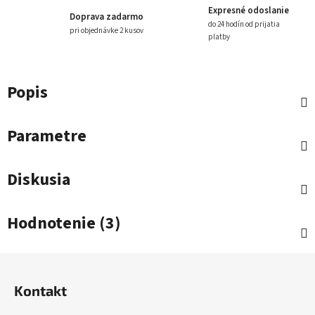
Expresné odoslanie
Doprava zadarmo
do 24 hodín od prijatia
pri objednávke 2 kusov
platby
Popis
Parametre
Diskusia
Hodnotenie (3)
Z
á
Kontakt
p