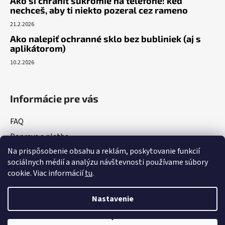
Ako si chrániť súkromie na telefóne: keď
nechceš, aby ti niekto pozeral cez rameno
21.2.2026
Ako nalepiť ochranné sklo bez bubliniek (aj s
aplikátorom)
10.2.2026
Informácie pre vás
FAQ
Doprava a platba
Na prispôsobenie obsahu a reklám, poskytovanie funkcií
Vrátenie tovaru
sociálnych médií a analýzu návštevnosti používame súbory
Obchodné podmienky
cookie. Viac informácií
tu
.
Podmienky ochrany osobných údajov
Nastavenie
Vytvoril Shoptet