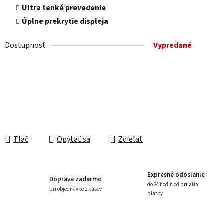
Ultra tenké prevedenie
Úplne prekrytie displeja
Dostupnosť
Vypredané
Tlač
Opýtať sa
Zdieľať
Expresné odoslanie
Doprava zadarmo
do 24 hodín od prijatia
pri objednávke 2 kusov
platby