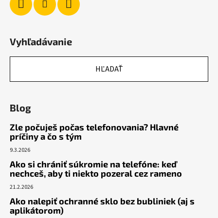
Vyhľadávanie
HĽADAŤ
Blog
Zle počuješ počas telefonovania? Hlavné
príčiny a čo s tým
9.3.2026
Ako si chrániť súkromie na telefóne: keď
nechceš, aby ti niekto pozeral cez rameno
21.2.2026
Ako nalepiť ochranné sklo bez bubliniek (aj s
aplikátorom)