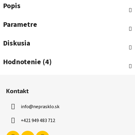
Popis
Parametre
Diskusia
Hodnotenie (4)
Z
á
Kontakt
p
ä
info
@
neprasklo.sk
t
i
+421 949 483 712
e