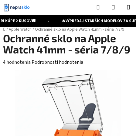
Prejsť
Hľadať
NÁKUP
na
KOŠÍK
obsah
•
I KÚPE 2 KUSOV
🚚
🔥
VÝPREDAJ STARŠÍCH MODELOV ZA SUP
Domov
/
Apple Watch
/
Ochranné sklo na Apple Watch 41mm - séria 7/8/9
Ochranné sklo na Apple
Watch 41mm - séria 7/8/9
Priemerné
4 hodnotenia
Podrobnosti hodnotenia
hodnotenie
produktu
je
4,8
z
5
hviezdičiek.